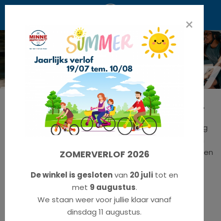
×
Engineered to Elevate Every Ride.
Perfectie. Het is moeilijk te definiëren, maar eenvoudig
te herkennen. Specialized is echter gespecialiseerd in
de zoektocht naar perfectie; iets dat je in al hun fietsen
ZOMERVERLOF 2026
kunt terugzien. Wat je rijstijl ook is, met hun aandacht
De winkel is gesloten
van
20 juli
tot en
voor details en drang naar innovatie ben je ervan
met
9 augustus
.
verzekerd dat jouw Specialized fiets de beste fiets in
We staan weer voor jullie klaar vanaf
zijn soort
dinsdag 11 augustus.