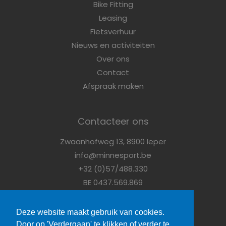
Bike Fitting
Leasing
Fietsverhuur
Nieuws en activiteiten
Over ons
Contact
Afspraak maken
Contacteer ons
Zwaanhofweg 13, 8900 Ieper
info@minnesport.be
+32 (0)57/488.330
BE 0437.569.869
Vragen?
Contacteer ons
Deze website maakt gebruik van cookies.
Door op 'Verdergaan' te klikken of verder te