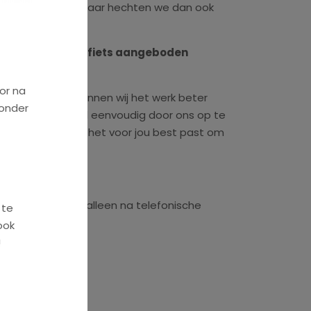
ijn een noodzaak. Daar hechten we dan ook
en gratis vervangfiets aangeboden
or na
der lang kwijt, en kunnen wij het werk beter
ronder
aak maken kan heel eenvoudig door ons op te
ij op welke dagen het voor jou best past om
n zijn steeds en alleen na telefonische
 te
ook
!