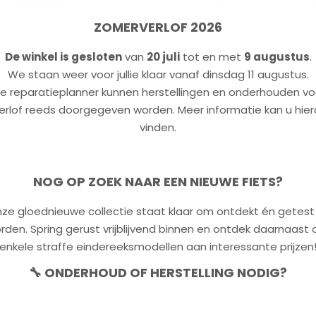
volstaat een diploma en jaren ervaring niet. Bijscholingen z
 van de laatste nieuwigheden.
ZOMERVERLOF 2026
te zorg afgeleverd, onderhouden of hersteld. Er wordt e
De winkel is gesloten
van
20 juli
tot en met
9 augustus
.
We staan weer voor jullie klaar vanaf dinsdag 11 augustus.
de reparatieplanner kunnen herstellingen en onderhouden vo
 om vooraf een afspraak te maken
. Zo ben jij je fiets min
erlof reeds doorgegeven worden. Meer informatie kan u hie
en korte herstellingen vlot blijven tussen nemen. Een afspr
vinden.
een mailtje sturen naar
info@minnesport.be
. Vermeld hierb
NOG OP ZOEK NAAR EEN NIEUWE FIETS?
 kleine poort, links van de winkelingang.
kan je tijdens de openingsuren terecht. Directe herstellinge
ze gloednieuwe collectie staat klaar om ontdekt én getest
elijk worden beperkt).
rden. Spring gerust vrijblijvend binnen en ontdek daarnaast 
enkele straffe eindereeksmodellen aan interessante prijzen
n "supermarktfietsen".
🔧 ONDERHOUD OF HERSTELLING NODIG?