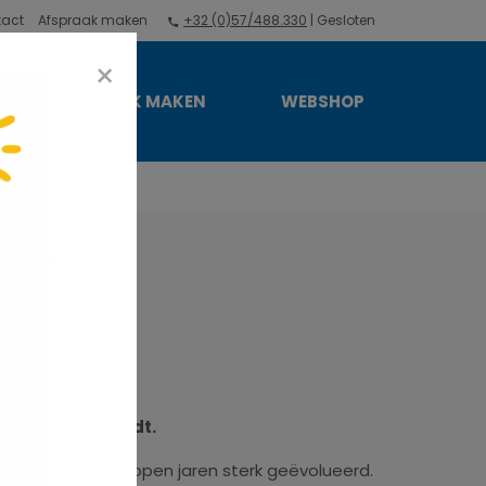
tact
Afspraak maken
+32 (0)57/488.330
| Gesloten
×
AFSPRAAK MAKEN
WEBSHOP
f opgebouwd wordt.
strie is de afgelopen jaren sterk geëvolueerd.