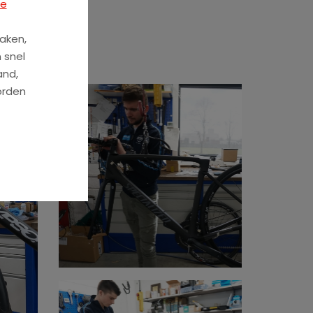
ze
aken,
 snel
and,
orden