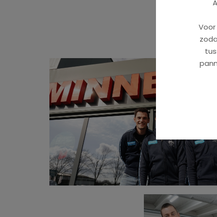
A
Voor
zoda
tus
pann