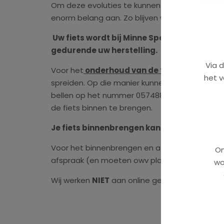
Om deze evoluties te kunnen blijven bijbenen 
enorm belang aan. Zo blijven we op de hoogte
Uw fiets wordt bij Minne Sport met de bes
gedurende uw herstelling.
Via 
Voor het
onderhoud van de fiets vragen we
het v
spreiden. Op die manier kunnen we ook kleine 
bellen op het nummer 057488330. Je kan ook 
de fiets binnen te brengen.
Je fiets binnenbrengen kan eenvoudig via de
Voor het binnenbrengen en afhalen van fietsen 
On
afspraak (en moeten owv planning zoveel mog
wo
Wij werken
NIET
aan online gekochte fietsen e