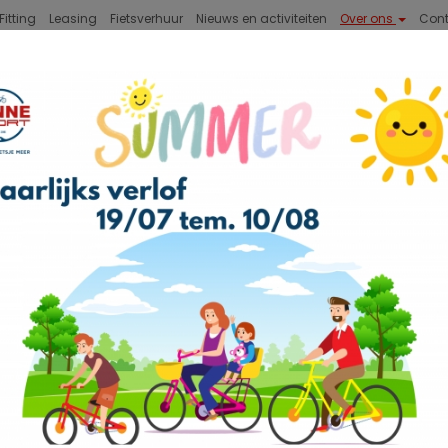
Fitting
Leasing
Fietsverhuur
Nieuws en activiteiten
Over ons
Con
BIKES
STADSFIETSEN
ACCESSOIRES
VICE
plaats waar uw fiets met zorg hersteld, onderhouden o
e werkmaterialen, accessoires en wisselstukken. De fietsindu