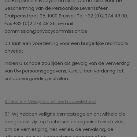
de Belgische Privacycommissie: Commissie voor de
Bescherming van de Persoonlijke Levenssfeer,
Drukpersstraat 35, 1000 Brussel, Tel +32 (0)2 274 48 00,
Fax +32 (0)2 274 48 35, e-mail:
commission@privacycommission.be.
Dit laat een voorziening voor een burgerlijke rechtbank
onverlet.
Indien U schade zou lijden als gevolg van de verwerking
van Uw persoonsgegevens, kunt U een vordering tot
schadevergoeding instellen.
Artikel 6 – Veiligheid en vertrouwelijkheid
6.1. Wij hebben veiligheidsmaatregelen ontwikkeld die
aangepast zijn op technisch en organisatorisch vlak,
om de vernietiging, het verlies, de vervalsing, de
wijziging, de niet-toegestane toegang of de