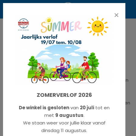
×
Privacy
TOELICHTING
Deze Privacy Policy is gebaseerd op artikel 13 van de
Algemene Verordening Gegevensbescherming en
bevat de rechten en plichten van de onderneming ten
aanzien van de externe personen wiens
ZOMERVERLOF 2026
persoonsgegevens zij verwerkt voornamelijk in de
context van online verkoop en marketing van goederen
De winkel is gesloten
van
20 juli
tot en
en diensten.
met
9 augustus
.
We staan weer voor jullie klaar vanaf
MODEL
dinsdag 11 augustus.