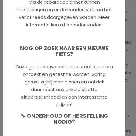
Via de reparatieplanner kunnen
Deze “Privacy Policy” regelt de verwerking van uw
herstellingen en onderhouden voor na het
persoonsgegevens door de verantwoordelijke voor de
verlof reeds doorgegeven worden. Meer
verwerking: [Minne Sport - Zwaanhofweg 13, 8900 Ieper -
informatie kan u hieronder vinden.
+32 (0)57/488.330 - info@minnesport.be] (hierna:
“ONDERNEMING”). Lees deze Privacy Policy aandachtig
door, want het bevat essentiële informatie over hoe uw
NOG OP ZOEK NAAR EEN NIEUWE
persoonsgegevens worden verwerkt en welke cookies
FIETS?
worden gebruikt. Door het verstrekken van uw
persoonsgegevens op de website www.minnesport.be,
Onze gloednieuwe collectie staat klaar om
verklaart u kennis te hebben genomen van deze Privacy
ontdekt én getest te worden. Spring
Policy en gaat u er eveneens uitdrukkelijk mee akkoord,
gerust vrijblijvend binnen en ontdek
alsook met de verwerking zelf.
daarnaast ook enkele straffe
eindereeksmodellen aan interessante
Artikel 1 – Algemeen
prijzen!
🔧 ONDERHOUD OF HERSTELLING
1.1. ONDERNEMING leeft de “Wet van 8 december 1992 tot
NODIG?
bescherming van de persoonlijke levenssfeer ten
opzichte van de verwerking van persoonsgegevens” na,