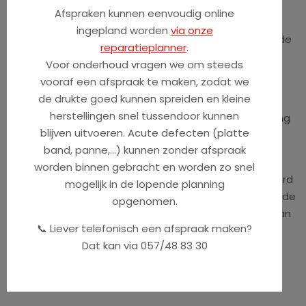
zoals gewijzigd door de Wet van 11 december 1998
Afspraken kunnen eenvoudig online
alsook de anti-spambepalingen uit Boek XII van het
ingepland worden
via onze
Wetboek Economisch Recht omtrent het “recht van de
reparatieplanner
.
elektronische economie”.
Voor onderhoud vragen we om steeds
vooraf een afspraak te maken, zodat we
1.2. ONDERNEMING stelt zich middels huidige Privacy
de drukte goed kunnen spreiden en kleine
Policy tevens in regel met de Europese Verordening
herstellingen snel tussendoor kunnen
2016/679 van 27 april 2016 betreffende de bescherming
blijven uitvoeren. Acute defecten (platte
van persoonsgegevens.
band, panne,...) kunnen zonder afspraak
1.3. De verantwoordelijke voor de verwerking van uw
worden binnen gebracht en worden zo snel
persoonsgegevens is ONDERNEMING. Een verklaring werd
mogelijk in de lopende planning
afgelegd bij de Commissie voor de Bescherming van de
opgenomen.
Persoonlijke Levenssfeer wat betreft de verwerking van
📞 Liever telefonisch een afspraak maken?
uw persoonsgegevens.
Dat kan via 057/48 83 30
Artikel 2 – Persoonsgegevens