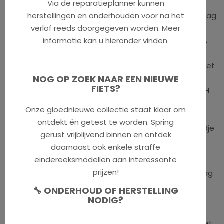
Via de reparatieplanner kunnen
Voor mensen die een actieve levensstijl leiden en graag
herstellingen en onderhouden voor na het
veel en nieuwe dingen ontdekken, is de eTrekking 5.9
verlof reeds doorgegeven worden. Meer
precies het juiste ding. De ontwikkelaars van VICTORIA
informatie kan u hieronder vinden.
hebben de pedelec geüpgraded voor een betere
acceleratie met de BOSCH "Active Line Plus" motor met
50 Nm koppel, die zijn energie haalt uit een 500 Wh
NOG OP ZOEK NAAR EEN NIEUWE
FIETS?
accu. Dit is de grootst mogelijke capaciteit die BOSCH
voor bagagedrager-accu's in zijn assortiment heeft.
Onze gloednieuwe collectie staat klaar om
Dat zorgt voor een aanzienlijke verhoging van de
ontdekt én getest te worden. Spring
actieradius en kan van een frisse after-work fietsrondje
gerust vrijblijvend binnen en ontdek
een uitgebreide tocht maken.
daarnaast ook enkele straffe
eindereeksmodellen aan interessante
De stille motor is de beste in zijn klasse en belooft
prijzen!
dankzij zijn compacte formaat een wendbaar rijgedrag
en een goedmoedig en comfortabel rijgedrag - de
🔧 ONDERHOUD OF HERSTELLING
beste voorwaarden voor een tocht buiten de
NODIG?
stadsgrenzen samen met vrienden en familie. De
onderhoudsarme 7-speed "Nexus" naafversnelling met