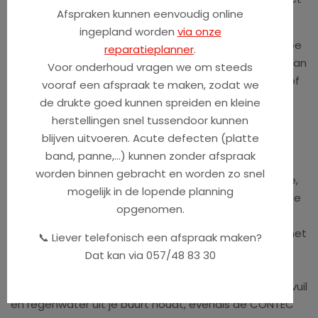
Afspraken kunnen eenvoudig online
vrijloop van SHIMANO rondt het aandrijfpakket af.
ingepland worden
via onze
Goed gedoseerd en spontaan pittig - dat zijn de twee
reparatieplanner
.
kanten van de krachtige hydraulische velgrem "HS11" van
Voor onderhoud vragen we om steeds
MAGURA. Je kunt altijd vertrouwen op je remkracht - of
vooraf een afspraak te maken, zodat we
je nu spontaan moet reageren in lastige situaties of
de drukte goed kunnen spreiden en kleine
dat de remkracht wordt benodigd bij een afdaling.
herstellingen snel tussendoor kunnen
blijven uitvoeren. Acute defecten (platte
Comfort - het sleutelwoord dat het merk VICTORIA
band, panne,...) kunnen zonder afspraak
kenmerkt, wordt bij de eTrekking 5.9 zeker niet
worden binnen gebracht en worden zo snel
verwaarloosd. Het begint met het diepe-instapframe,
mogelijk in de lopende planning
die overigens nu in twee kleuren en met gereduceerde
opgenomen.
merkletters is ontworpen, en loopt door over de
geveerde SUNTOUR voorvork naar de cockpit, die uit het
📞 Liever telefonisch een afspraak maken?
CONTEC "comfort bar" stuur en ergonomische Wing-
Dat kan via 057/48 83 30
handvatten bestaat. De Pedelec is rijklaar dankzij de
CURANA spatborden en de gesloten kettingkast, die vuil
en regenwater uit je buurt houdt, evenals de CONTEC