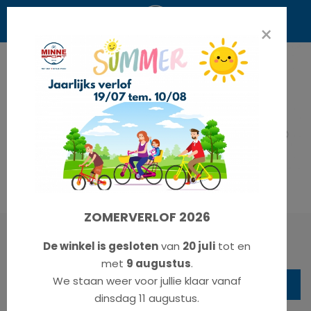
×
ZOMERVERLOF 2026
Victoria - Cysalo 11
De winkel is gesloten
van
20 juli
tot en
met
9 augustus
.
€ 2450,00
We staan weer voor jullie klaar vanaf
€ 2699,00
dinsdag 11 augustus.