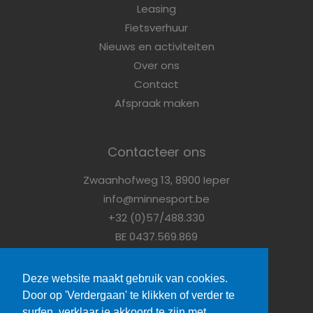
Leasing
Fietsverhuur
Nieuws en activiteiten
Over ons
Contact
Afspraak maken
Contacteer ons
Zwaanhofweg 13, 8900 Ieper
info@minnesport.be
+32 (0)57/488.330
BE 0437.569.869
Vragen?
Contacteer ons
Deze website maakt gebruik van cookies.
Door op 'Verdergaan' te klikken of verder te
surfen, verklaar je akkoord te zijn met