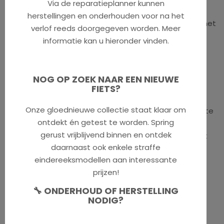
Via de reparatieplanner kunnen
Combineer sportiviteit op een subtiele en stijlvolle
herstellingen en onderhouden voor na het
manier met comfort. Een echte toerfiets, uitgerust met
verlof reeds doorgegeven worden. Meer
Shimano Deore XT schakelgroep. De KOGA aluminium
informatie kan u hieronder vinden.
vaste voorvork met geïntegreerde stuurbegrenzer
biedt zelfs de meest enthousiaste fietser een
comfortabele rit in een sportief jasje. De voorvork
NOG OP ZOEK NAAR EEN NIEUWE
draagt bij aan een lager gewicht, wat de fiets nog
FIETS?
wendbaarder en sneller maakt. Dankzij het stijlvolle
Onze gloednieuwe collectie staat klaar om
uiterlijk met weggewerkte kabels is de F3 5.0 een echte
ontdekt én getest te worden. Spring
eyecatcher. Uniek in al zijn veelzijdigheid en inzetbaar
gerust vrijblijvend binnen en ontdek
voor zowel woon-werkritjes als langere tochten in het
daarnaast ook enkele straffe
weekend.
eindereeksmodellen aan interessante
prijzen!
🔧 ONDERHOUD OF HERSTELLING
Specificaties
NODIG?
Versnellingen:
Shimano Deore XT