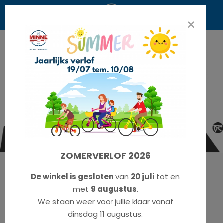
×
ZOMERVERLOF 2026
Koga - F3 5.0
De winkel is gesloten
van
20 juli
tot en
met
9 augustus
.
€ 1899,00
We staan weer voor jullie klaar vanaf
dinsdag 11 augustus.