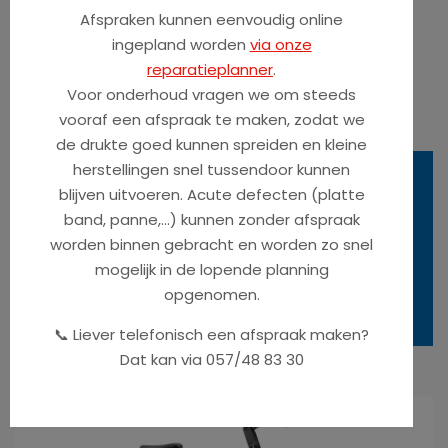
Remmen:
Hydraulische schijfremmen
Afspraken kunnen eenvoudig online
Zadel:
Selle Royal
ingepland worden
via onze
Gewicht:
16,6kg
reparatieplanner
.
Kleuren:
Vulcan black gloss
Voor onderhoud vragen we om steeds
vooraf een afspraak te maken, zodat we
de drukte goed kunnen spreiden en kleine
herstellingen snel tussendoor kunnen
blijven uitvoeren. Acute defecten (platte
Koop F3 5.0 in de winkel.
band, panne,...) kunnen zonder afspraak
worden binnen gebracht en worden zo snel
Een vraag over dit product?
mogelijk in de lopende planning
Contacteer ons »
opgenomen.
📞 Liever telefonisch een afspraak maken?
Dat kan via 057/48 83 30